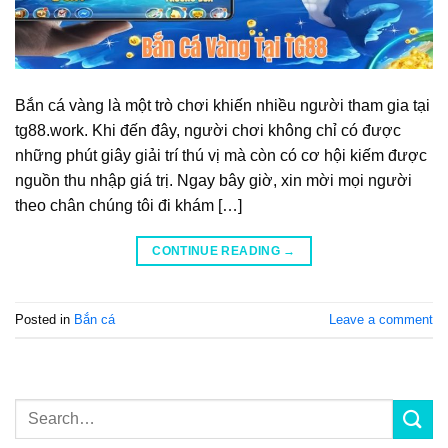
Bắn cá vàng là một trò chơi khiến nhiều người tham gia tại
tg88.work. Khi đến đây, người chơi không chỉ có được
những phút giây giải trí thú vị mà còn có cơ hội kiếm được
nguồn thu nhập giá trị. Ngay bây giờ, xin mời mọi người
theo chân chúng tôi đi khám […]
CONTINUE READING
→
Posted in
Bắn cá
Leave a comment