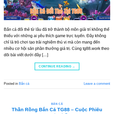
Bắn cá đổi thẻ từ lâu đã trở thành bộ môn giải trí không thể
thiếu với những ai yêu thích game trực tuyến. Đây không
chỉ là trò chơi tạo trải nghiệm thú vị mà còn mang đến
nhiều cơ hội săn phần thưởng giá trị. Cùng tg88.work theo
dõi bài viết dưới đây […]
CONTINUE READING
→
Posted in
Bắn cá
Leave a comment
BẮN CÁ
Thần Rồng Bắn Cá TG88 – Cuộc Phiêu