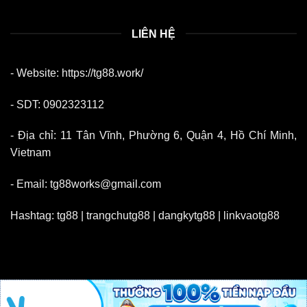
LIÊN HỆ
- Website:
https://tg88.work/
- SDT: 0902323112
- Địa chỉ: 11 Tân Vĩnh, Phường 6, Quận 4, Hồ Chí Minh,
Vietnam
- Email:
tg88works@gmail.com
Hashtag: tg88 | trangchutg88 | dangkytg88 | linkvaotg88