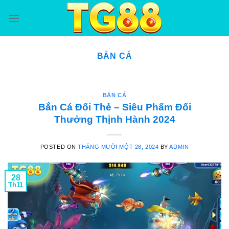
Skip
to
content
BẮN CÁ
BẮN CÁ
Bắn Cá Đổi Thẻ – Siêu Phẩm Đổi
Thưởng Thịnh Hành 2024
POSTED ON
THÁNG MƯỜI MỘT 28, 2024
BY
ADMIN
28
Th11