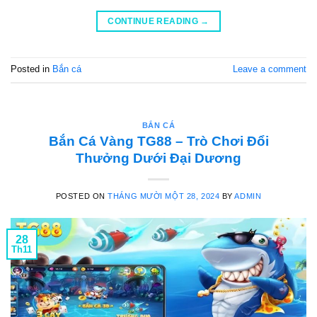
CONTINUE READING
→
Posted in
Bắn cá
Leave a comment
BẮN CÁ
Bắn Cá Vàng TG88 – Trò Chơi Đổi
Thưởng Dưới Đại Dương
POSTED ON
THÁNG MƯỜI MỘT 28, 2024
BY
ADMIN
28
Th11