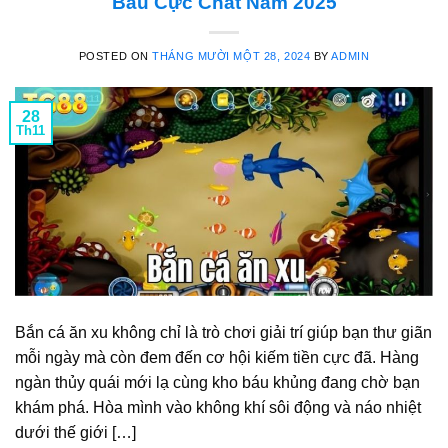
Báu Cực Chất Năm 2025
POSTED ON
THÁNG MƯỜI MỘT 28, 2024
BY
ADMIN
28
Th11
Bắn cá ăn xu không chỉ là trò chơi giải trí giúp bạn thư giãn
mỗi ngày mà còn đem đến cơ hội kiếm tiền cực đã. Hàng
ngàn thủy quái mới lạ cùng kho báu khủng đang chờ bạn
khám phá. Hòa mình vào không khí sôi động và náo nhiệt
dưới thế giới […]