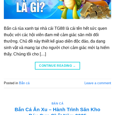
Bắn cá rùa xanh tại nhà cái TG88 là cái tên hết sức quen
thuộc với các hội viên đam mê cảm giác săn mồi đổi
thưởng. Chủ đề này thiết kế giao diện độc đáo, đa dạng
sinh vật và mang lại cho người chơi cảm giác mới lạ hiếm
thấy. Chúng tôi cho […]
CONTINUE READING
→
Posted in
Bắn cá
Leave a comment
BẮN CÁ
Bắn Cá Ăn Xu – Hành Trình Săn Kho